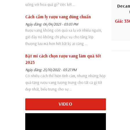
uống với hoa quả gì? Việc kết ...
Decan
Cách cầm ly rượu vang đúng chuẩn
Giá: 3
Ngày đăng: 06/04/2023 - 03:03 PM
Rượu vang không còn quá xa lạ với nhiều người,
giờ đây nó không chỉ phục vụ cho tầng lớp
thượng lưu mà hơn hết bất kỳ ai cũng ...
Bật mí cách chọn rượu vang làm quà tết
2023
Ngày đăng: 25/10/2022 - 03:27 PM
Có nhiều cách thể hiện tình cảm, nhưng những hộp
quà tặng rượu vang tượng trưng cho tất cả gì tốt
đẹp nhất, biểu trưng cho sự ...
VIDEO