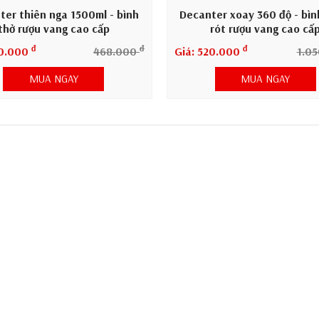
ter thiên nga 1500ml - bình
Decanter xoay 360 độ - bì
thở rượu vang cao cấp
rót rượu vang cao cấ
đ
đ
đ
30.000
468.000
Giá: 520.000
1.0
MUA NGAY
MUA NGAY