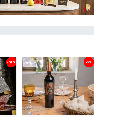
-50%
-9%