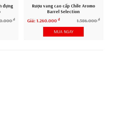
nh đựng
Rượu vang cao cấp Chile Aromo
p
Barrel Selection
đ
đ
đ
50.000
Giá: 1.260.000
1.386.000
MUA NGAY