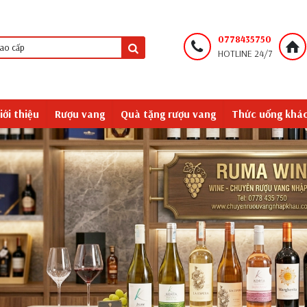
0778435750
HOTLINE 24/7
iới thiệu
Rượu vang
Quà tặng rượu vang
Thức uống khá