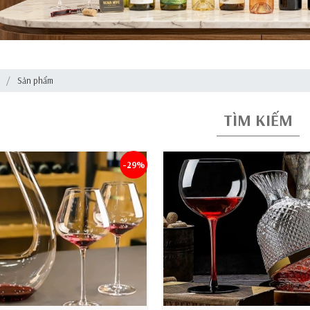
ủ
Sản phẩm
TÌM KIẾM
-29%