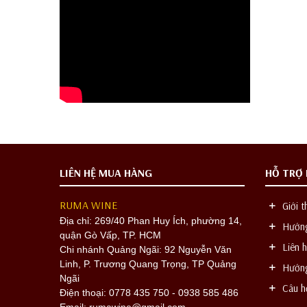
LIÊN HỆ MUA HÀNG
HỖ TRỢ
RUMA WINE
Giới t
Địa chỉ:
269/40 Phan Huy Ích, phường 14,
Hướng
quận Gò Vấp, TP. HCM
Liên h
Chi nhánh Quảng Ngãi: 92 Nguyễn Văn
Linh, P. Trương Quang Trọng, TP Quảng
Hướng
Ngãi
Câu h
Điện thoại: 0778 435 750 - 0938 585 486