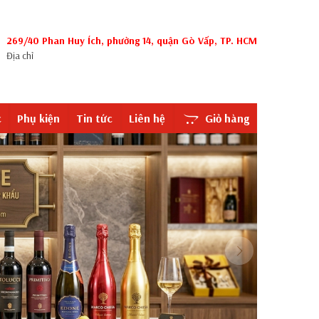
269/40 Phan Huy Ích, phường 14, quận Gò Vấp, TP. HCM
Địa chỉ
c
Phụ kiện
Tin tức
Liên hệ
Giỏ hàng