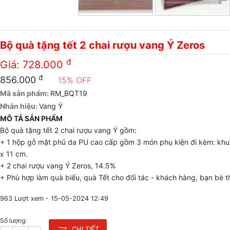
Bộ quà tặng tết 2 chai rượu vang Ý Zeros
đ
Giá:
728.000
đ
856.000
15% OFF
Mã sản phẩm:
RM_BQT19
Nhãn hiệu:
Vang Ý
MÔ TẢ SẢN PHẨM
Bộ quà tặng tết 2 chai rượu vang Ý gồm:
+ 1 hộp gỗ mặt phủ da PU cao cấp gồm 3 món phụ kiện đi kèm: khui 
x 11 cm.
+ 2 chai rượu vang Ý Zeros, 14.5%
+ Phù hợp làm quà biếu, quà Tết cho đối tác - khách hàng, bạn bè th
963 Lượt xem -
15-05-2024 12:49
Số lượng:
CHI TIẾT