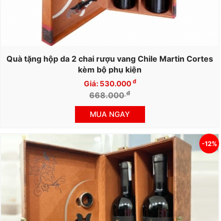
Quà tặng hộp da 2 chai rượu vang Chile Martin Cortes
kèm bộ phụ kiện
đ
Giá: 530.000
đ
668.000
MUA NGAY
-12%