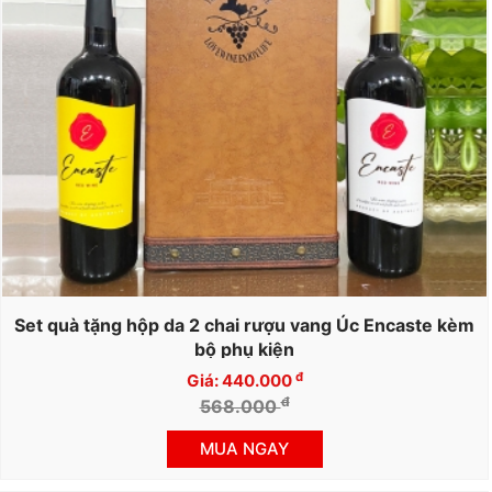
Set quà tặng hộp da 2 chai rượu vang Úc Encaste kèm
bộ phụ kiện
đ
Giá: 440.000
đ
568.000
MUA NGAY