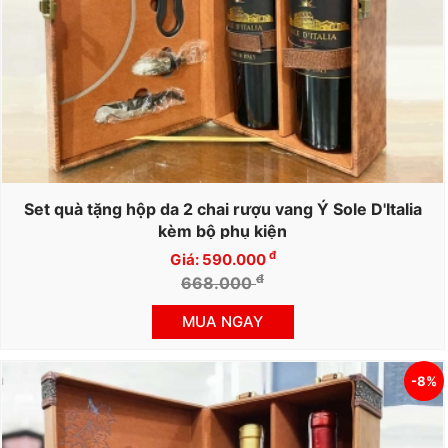
Set quà tặng hộp da 2 chai rượu vang Ý Sole D'Italia
kèm bộ phụ kiện
đ
Giá: 590.000
đ
668.000
MUA NGAY
-8%