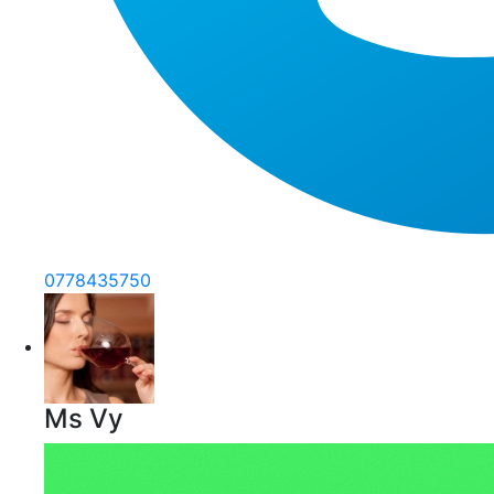
0778435750
Ms Vy