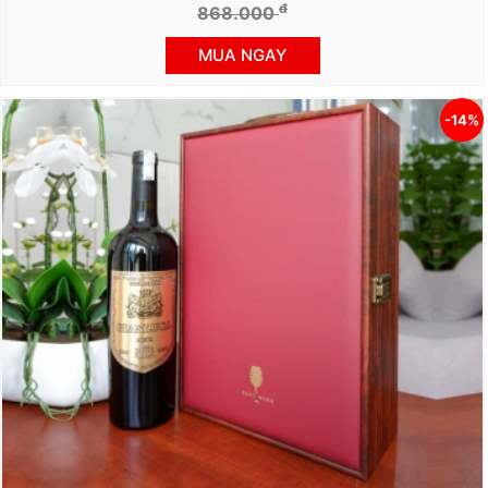
đ
868.000
MUA NGAY
-14%