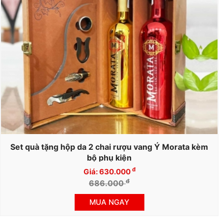
Set quà tặng hộp da 2 chai rượu vang Ý Morata kèm
bộ phụ kiện
đ
Giá: 630.000
đ
686.000
MUA NGAY