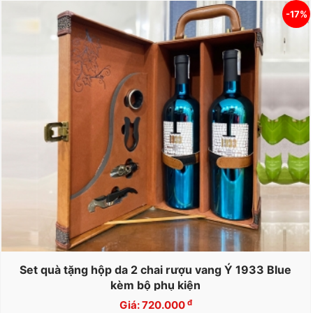
-17%
Set quà tặng hộp da 2 chai rượu vang Ý 1933 Blue
kèm bộ phụ kiện
đ
Giá: 720.000