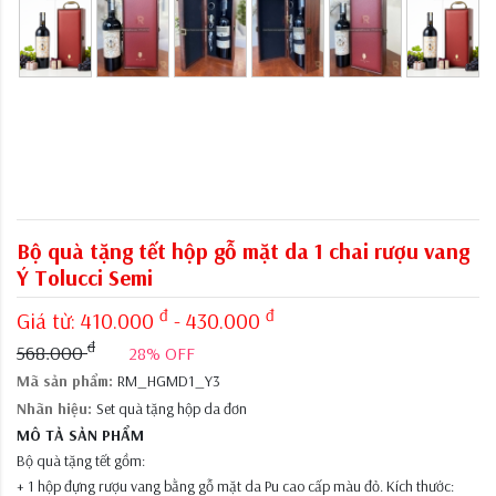
Bộ quà tặng tết hộp gỗ mặt da 1 chai rượu vang
Ý Tolucci Semi
đ
đ
Giá từ:
410.000
- 430.000
đ
568.000
28% OFF
Mã sản phẩm:
RM_HGMD1_Y3
Nhãn hiệu:
Set quà tặng hộp da đơn
MÔ TẢ SẢN PHẨM
Bộ quà tặng tết gồm:
+ 1 hộp đựng rượu vang bằng gỗ mặt da Pu cao cấp màu đỏ. Kích thước: