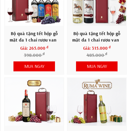
Bộ quà tặng tết hộp gỗ
Bộ quà tặng tết hộp gỗ
mặt da 1 chai rượu vang
mặt da 1 chai rượu vang
Mosanto
Batise
đ
đ
Giá: 265.000
Giá: 315.000
đ
đ
398.000
485.000
MUA NGAY
MUA NGAY