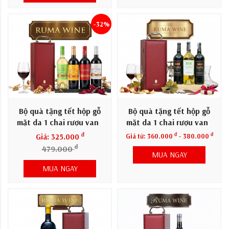
-32%
Bộ quà tặng tết hộp gỗ
Bộ quà tặng tết hộp gỗ
mặt da 1 chai rượu vang
mặt da 1 chai rượu vang
Pháp German
Pháp 1982
đ
đ
đ
Giá: 325.000
Giá từ:
360.000
- 380.000
đ
479.000
MUA NGAY
MUA NGAY