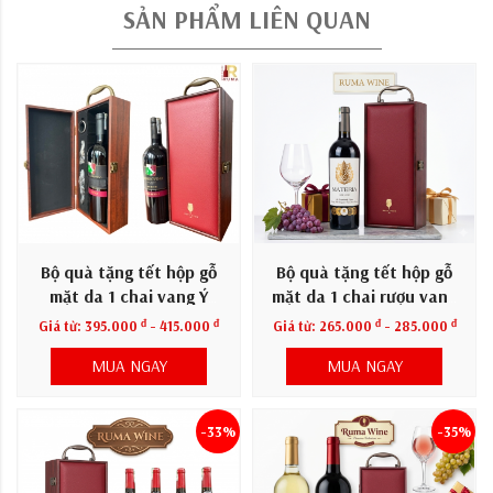
SẢN PHẨM LIÊN QUAN
Bộ quà tặng tết hộp gỗ
Bộ quà tặng tết hộp gỗ
mặt da 1 chai vang Ý
mặt da 1 chai rượu vang
Mondovino Semi
Materia
đ
đ
đ
đ
Giá từ:
395.000
- 415.000
Giá từ:
265.000
- 285.000
MUA NGAY
MUA NGAY
-33%
-35%