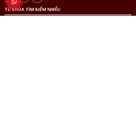
TỪ KHÓA TÌM KIẾM NHIỀU
Rượu vang
Rượu vang nhập khẩu
Rượu vang cao cấp
Rượu vang quà tặng
Vang Chile
Vang Pháp
Vang Tây Ban Nha
Vang Ý
Rượu vang chính hãng
Rượu ngoại
Rượu Tây
THƯỞNG THỨC CÓ TRÁCH NHIỆM
Các sản phẩm rượu không dành cho người dưới 18 tuổi và phụ nữ đang
mang thai.
Chấp Hành Nghị Định Số 94/2012/NĐ - CP Của Chính Phủ Về Sản Xuất,
Kinh Doanh Rượu, Ruma Wine Không Mua Bán Rượu Qua Mạng Internet.
Đây Chỉ Là Một Website Tư Vấn Và Giới Thiệu Về Sản Phẩm. Quý Khách Có
Nhu Cầu Xin Liên Hệ Số Hotline Hoặc Đến Cửa Hàng Của Chúng Tôi Để Được
Tư Vấn Và Mua Hàng Trực Tiếp.