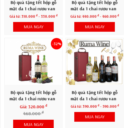
Bộ quà tặng tết hộp gỗ
Bộ quà tặng tết hộp gỗ
mặt da 1 chai rượu vang
mặt da 1 chai rượu vang
Pamela
Chile BeBold
đ
đ
đ
đ
Giá từ:
310.000
- 330.000
Giá từ:
440.000
- 460.000
MUA NGAY
MUA NGAY
-32%
Bộ quà tặng tết hộp gỗ
Bộ quà tặng tết hộp gỗ
mặt da 1 chai rượu vang
mặt da 1 chai rượu vang
Chile La Roca
Chile G7
đ
đ
đ
Giá: 320.000
Giá từ:
390.000
- 590.000
đ
468.000
MUA NGAY
MUA NGAY