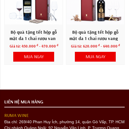
Bộ quà tặng tết hộp gỗ
Bộ quà tặng tết hộp gỗ
mặt da 1 chai rượu vang
mặt da 1 chai rượu vang Ý
Pháp Chevalier
La Chitarra
đ
đ
đ
đ
Giá từ:
450.000
- 470.000
Giá từ:
620.000
- 640.000
MUA NGAY
MUA NGAY
LIÊN HỆ MUA HÀNG
RUMA WINE
Địa chỉ:
269/40 Phan Huy Ích, phường 14, quận Gò Vấp, TP. HCM
Chi nhánh Quảng Ngãi: 92 Nguyễn Văn Linh, P. Trương Quang