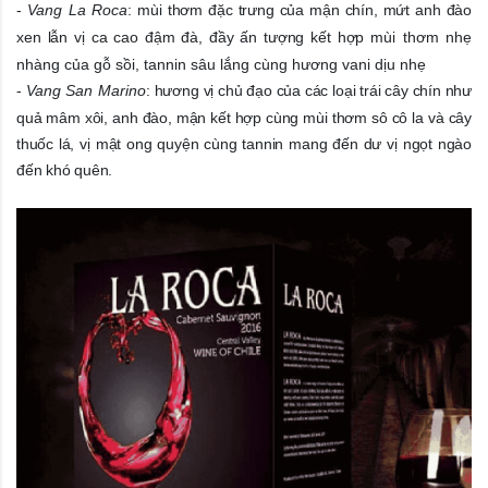
-
Vang La Roca
:
mùi thơm đặc trưng của mận chín, mứt anh đào
xen lẫn vị ca cao đậm đà, đầy ấn tượng kết hợp
mùi thơm nhẹ
nhàng của gỗ sồi, tannin sâu lắng cùng hương vani dịu nhẹ
-
Vang San Marino
:
hương vị chủ đạo của các loại trái cây chín như
quả mâm xôi, anh đào, mận kết hợp cùng mùi thơm sô cô la và cây
thuốc lá, vị mật ong quyện cùng tannin mang đến dư vị ngọt ngào
đến khó quên.