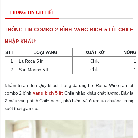
THÔNG TIN CHI TIẾT
THÔNG TIN COMBO 2 BÌNH VANG BỊCH 5 LÍT CHILE
NHẬP KHẨU:
STT
LOẠI VANG
XUẤT XỨ
NỒNG 
Chile
1
La Roca 5 lít
13
Chile
2
San Marino 5 lít
13
Nhằm tri ân đến Quý khách hàng đã ủng hộ, Ruma Wine ra mắt
combo 2 bình
vang bịch 5 lít
Chile nhập khẩu
chất lượng. Đây là
2 mẫu vang bình Chile ngon, phổ biến, và được ưa chuộng trong
suốt thời gian qua.