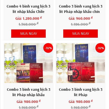
Combo 4 bình vang bịch 3
Combo 3 bình vang bịch 3
lít nhập khẩu Chile
lít Pháp nhập khẩu chính
hãng
đ
đ
Giá: 1.280.000
Giá: 960.000
đ
đ
1.368.000
1.186.000
MUA NGAY
MUA NGAY
-16%
-16%
Combo 3 bình vang bịch 3
Combo 3 bình vang bịch 3
lít Pháp nhập khẩu
lít Pháp
đ
đ
Giá: 980.000
Giá: 980.000
đ
đ
1.168.000
1.168.000