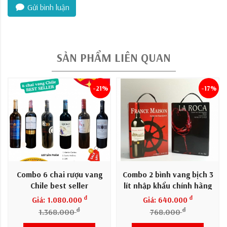
Gửi bình luận
SẢN PHẨM LIÊN QUAN
-21%
-17%
Combo 6 chai rượu vang
Combo 2 bình vang bịch 3
Chile best seller
lít nhập khẩu chính hãng
đ
đ
Giá: 1.080.000
Giá: 640.000
đ
đ
1.368.000
768.000