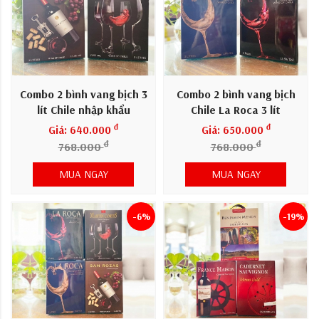
Combo 2 bình vang bịch 3
Combo 2 bình vang bịch
lít Chile nhập khẩu
Chile La Roca 3 lít
đ
đ
Giá: 640.000
Giá: 650.000
đ
đ
768.000
768.000
MUA NGAY
MUA NGAY
-6%
-19%