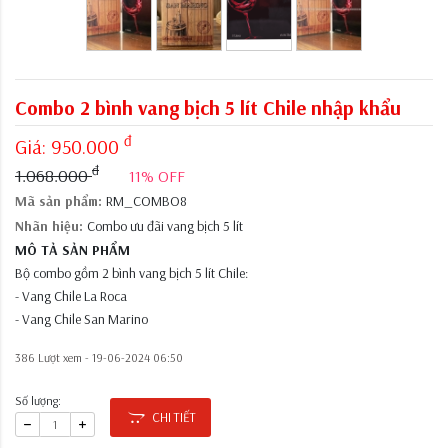
Combo 2 bình vang bịch 5 lít Chile nhập khẩu
đ
Giá:
950.000
đ
1.068.000
11% OFF
Mã sản phẩm:
RM_COMBO8
Nhãn hiệu:
Combo ưu đãi vang bịch 5 lít
MÔ TẢ SẢN PHẨM
Bộ combo gồm 2 bình vang bịch 5 lít Chile:
- Vang Chile La Roca
- Vang Chile San Marino
386 Lượt xem -
19-06-2024 06:50
Số lượng:
CHI TIẾT