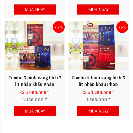
MUA NGAY
MUA NGAY
-17%
-6%
Combo 3 bình vang bịch 3
Combo 4 bình vang bịch 3
lít nhập khẩu Pháp
lít nhập khẩu Pháp
đ
đ
Giá: 980.000
Giá: 1.280.000
đ
đ
1.186.000
1.368.000
MUA NGAY
MUA NGAY