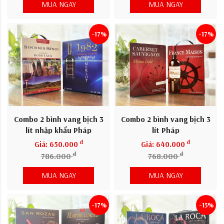
MUA NGAY
MUA NGAY
-17%
-17%
Combo 2 bình vang bịch 3
Combo 2 bình vang bịch 3
lít nhập khẩu Pháp
lít Pháp
đ
đ
Giá: 650.000
Giá: 640.000
đ
đ
786.000
768.000
MUA NGAY
MUA NGAY
-17%
-15%