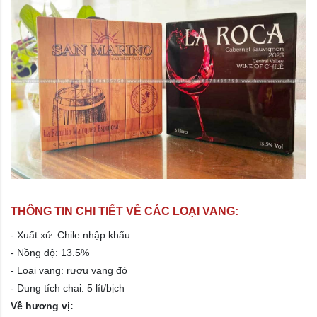
THÔNG TIN CHI TIẾT VỀ CÁC LOẠI VANG:
- Xuất xứ: Chile nhập khẩu
- Nồng độ: 13.5%
- Loại vang: rượu vang đỏ
- Dung tích chai: 5 lít/bịch
Về hương vị: