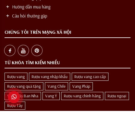
Hướng dẫn mua hàng
Câu hỏi thường gặp
CHÚNG TÔI TRÊN MẠNG XÃ HỘI
TỪ KHÓA TÌM KIẾM NHIỀU
Rượu vang
Rượu vang nhập khẩu
Rượu vang cao cấp
Rượu vang quà tặng
Vang Chile
Vang Pháp
Vang Tây Ban Nha
Vang Ý
Rượu vang chính hãng
Rượu ngoại
Rượu Tây
THƯỞNG THỨC CÓ TRÁCH NHIỆM
Các sản phẩm rượu không dành cho người dưới 18 tuổi và phụ nữ đang