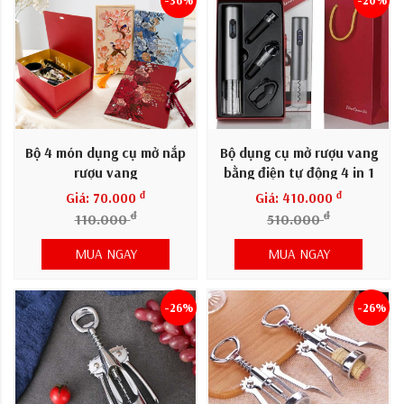
Bộ 4 món dụng cụ mở nắp
Bộ dụng cụ mở rượu vang
rượu vang
bằng điện tự động 4 in 1
đ
đ
Giá: 70.000
Giá: 410.000
đ
đ
110.000
510.000
MUA NGAY
MUA NGAY
-26%
-26%