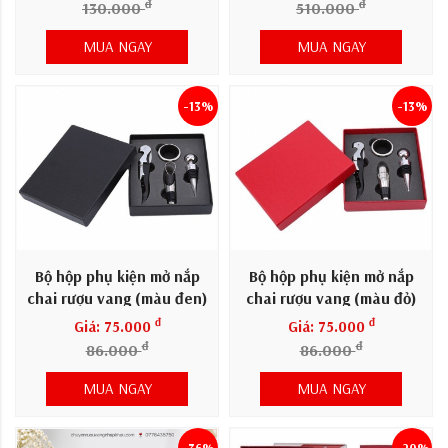
đ
đ
130.000
510.000
MUA NGAY
MUA NGAY
-13%
-13%
Bộ hộp phụ kiện mở nắp
Bộ hộp phụ kiện mở nắp
chai rượu vang (màu đen)
chai rượu vang (màu đỏ)
đ
đ
Giá: 75.000
Giá: 75.000
đ
đ
86.000
86.000
MUA NGAY
MUA NGAY
-36%
-20%