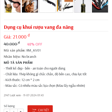
Dụng cụ khui rượu vang đa năng
đ
Giá:
21.000
đ
40.000
48% OFF
Mã sản phẩm:
RM_KV01
Nhãn hiệu:
No branch
MÔ TẢ SẢN PHẨM
- Thiết kế: đẹp - bền - an toàn cho người dùng
- Chất liệu: Thép không gỉ chắc chắn, độ bền cao, chịu lực tốt
- Kích thước: 12 cm * 2 cm
- Màu sắc: Có nhiều màu sắc lựa chọn (Màu lấy ngẫu nhiên)
2147 Lượt xem -
11-07-2024 01:43
Số lượng:
CHI TIẾT