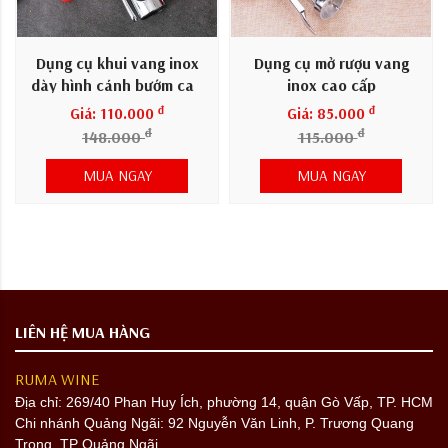
Dụng cụ khui vang inox
Dụng cụ mở rượu vang
dày hình cánh bướm cao
inox cao cấp
cấp
đ
đ
Giá: 110.000
Giá: 85.000
đ
đ
148.000
115.000
MUA NGAY
MUA NGAY
LIÊN HỆ MUA HÀNG
RUMA WINE
Địa chỉ:
269/40 Phan Huy Ích, phường 14, quận Gò Vấp, TP. HCM
Chi nhánh Quảng Ngãi: 92 Nguyễn Văn Linh, P. Trương Quang
Trọng, TP Quảng Ngãi