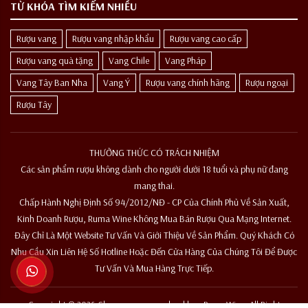
TỪ KHÓA TÌM KIẾM NHIỀU
Rượu vang
Rượu vang nhập khẩu
Rượu vang cao cấp
Rượu vang quà tặng
Vang Chile
Vang Pháp
Vang Tây Ban Nha
Vang Ý
Rượu vang chính hãng
Rượu ngoại
Rượu Tây
THƯỞNG THỨC CÓ TRÁCH NHIỆM
Các sản phẩm rượu không dành cho người dưới 18 tuổi và phụ nữ đang
mang thai.
Chấp Hành Nghị Định Số 94/2012/NĐ - CP Của Chính Phủ Về Sản Xuất,
Kinh Doanh Rượu, Ruma Wine Không Mua Bán Rượu Qua Mạng Internet.
Đây Chỉ Là Một Website Tư Vấn Và Giới Thiệu Về Sản Phẩm. Quý Khách Có
Nhu Cầu Xin Liên Hệ Số Hotline Hoặc Đến Cửa Hàng Của Chúng Tôi Để Được
Tư Vấn Và Mua Hàng Trực Tiếp.
Copyright © 2026 Chuyenruouvangnhapkhau Ruma Wine. All Right