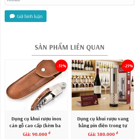
Gửi bình luận
SẢN PHẨM LIÊN QUAN
-31%
-25%
Dụng cụ khui rượu inox
Dụng cụ khui rượu vang
cán gỗ cao cấp (kèm bao
bằng pin điện trong tự
da)
động
đ
đ
Giá: 90.000
Giá: 380.000