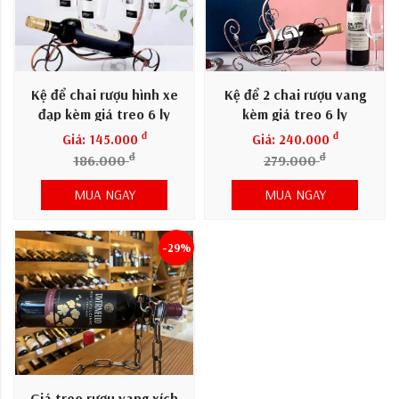
Kệ để chai rượu hình xe
Kệ để 2 chai rượu vang
đạp kèm giá treo 6 ly
kèm giá treo 6 ly
đ
đ
Giá: 145.000
Giá: 240.000
đ
đ
186.000
279.000
MUA NGAY
MUA NGAY
-29%
Giá treo rượu vang xích