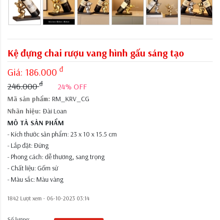
Kệ đựng chai rượu vang hình gấu sáng tạo
đ
Giá:
186.000
đ
246.000
24% OFF
Mã sản phẩm:
RM_KRV_CG
Nhãn hiệu:
Đài Loan
MÔ TẢ SẢN PHẨM
- Kích thước sản phẩm: 23 x 10 x 15.5 cm
- Lắp đặt: Đứng
- Phong cách: dễ thương, sang trọng
- Chất liệu: Gốm sứ
- Màu sắc: Màu vàng
1842 Lượt xem -
06-10-2023 03:14
Số lượng: