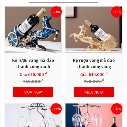
-21%
-21%
Kệ rượu vang mã đáo
Kệ rượu vang mã đáo
thành công xanh
thành công vàng
đ
đ
Giá: 610.000
Giá: 610.000
đ
đ
768.000
768.000
MUA NGAY
MUA NGAY
-22%
-14%