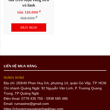
vô hình
đ
Giá: 120.000
đ
168.000
MUA NGAY
LIÊN HỆ MUA HÀNG
RUMA WINE
Địa chỉ:
269/40 Phan Huy Ích, phường 14, quận Gò Vấp, TP. HCM
Chi nhánh Quảng Ngãi: 92 Nguyễn Văn Linh, P. Trương Quang
Trọng, TP Quảng Ngãi
Điện thoại: 0778 435 750 - 0938 585 486
Email: rumawine@gmail.com
https://chuyenruouvangnhapkhau.com