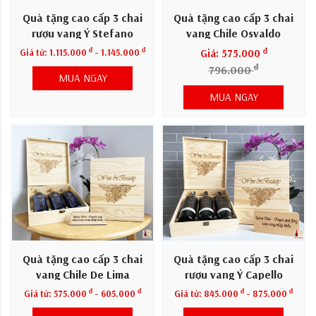
Quà tặng cao cấp 3 chai
Quà tặng cao cấp 3 chai
rượu vang Ý Stefano
vang Chile Osvaldo
đ
đ
đ
Giá từ:
1.115.000
- 1.145.000
Giá: 575.000
đ
796.000
MUA NGAY
MUA NGAY
Quà tặng cao cấp 3 chai
Quà tặng cao cấp 3 chai
vang Chile De Lima
rượu vang Ý Capello
Rosso
đ
đ
đ
đ
Giá từ:
575.000
- 605.000
Giá từ:
845.000
- 875.000