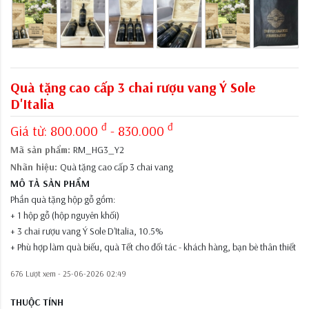
Quà tặng cao cấp 3 chai rượu vang Ý Sole
D'Italia
đ
đ
Giá từ:
800.000
- 830.000
Mã sản phẩm:
RM_HG3_Y2
Nhãn hiệu:
Quà tặng cao cấp 3 chai vang
MÔ TẢ SẢN PHẨM
Phần quà tặng hộp gỗ gồm:
+ 1 hộp gỗ (hộp nguyên khối)
+ 3 chai rượu vang Ý Sole D'Italia, 10.5%
+ Phù hợp làm quà biếu, quà Tết cho đối tác - khách hàng, bạn bè thân thiết
676 Lượt xem -
25-06-2026 02:49
THUỘC TÍNH