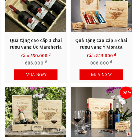
Quà tặng cao cấp 3 chai
Quà tặng cao cấp 3 chai
rượu vang Úc Margheria
rượu vang Ý Morata
đ
đ
Giá: 530.000
Giá: 815.000
đ
đ
686.000
886.000
MUA NGAY
MUA NGAY
-28%