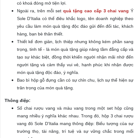
có khoá đóng mở tiện lợi.
​Ngoài ra, trên mỗi set
quà tặng cao cấp 3 chai vang
Ý
Sole D'Italia có thể điêu khắc logo, tên doanh nghiệp theo
yêu cầu làm món quà tặng độc đáo gửi đến đối tác, khách
hàng, bạn bè thân thiết.
Thiết kế đơn giản, lịch thiệp nhưng không kém phần sang
trọng, tinh tế - là món quà tặng giúp nâng tầm đẳng cấp và
tạo sự khác biệt, đồng thời khiến người nhận mãi nhớ đến
người tặng và cảm thấy vui vẻ, hạnh phúc khi nhận được
món quà tặng độc đáo, ý nghĩa.
Bao bì hộp gỗ đựng cần có sự chỉn chu, lịch sự thể hiện sự
trân trọng của món quà tặng.
Thông điệp:
Số chai rượu vang và màu vang trong một set hộp cũng
mang nhiều ý nghĩa khác nhau. Trong đó, hộp 3 chai rượu
vang đỏ Sole D'Italia mang thông điệp: Biểu tượng của sự
trường thọ, tài năng, trí tuệ và sự vững chắc trong mối