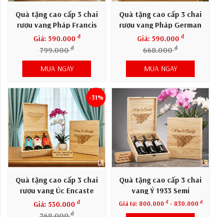
Quà tặng cao cấp 3 chai
Quà tặng cao cấp 3 chai
rượu vang Pháp Francis
rượu vang Pháp German
Gillot
đ
đ
Giá: 590.000
Giá: 590.000
đ
đ
799.000
668.000
MUA NGAY
MUA NGAY
-31%
Quà tặng cao cấp 3 chai
Quà tặng cao cấp 3 chai
rượu vang Úc Encaste
vang Ý 1933 Semi
đ
đ
đ
Giá: 530.000
Giá từ:
800.000
- 830.000
đ
768.000