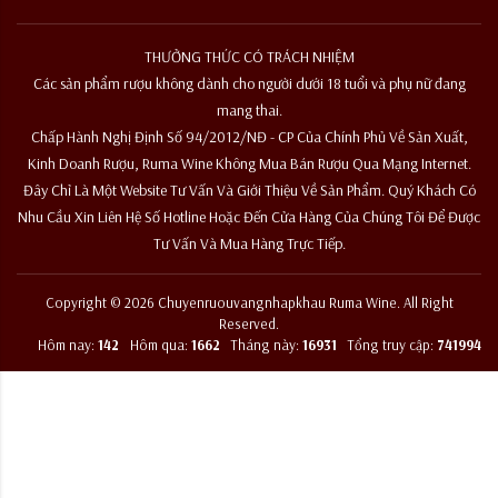
THƯỞNG THỨC CÓ TRÁCH NHIỆM
Các sản phẩm rượu không dành cho người dưới 18 tuổi và phụ nữ đang
mang thai.
Chấp Hành Nghị Định Số 94/2012/NĐ - CP Của Chính Phủ Về Sản Xuất,
Kinh Doanh Rượu, Ruma Wine Không Mua Bán Rượu Qua Mạng Internet.
Đây Chỉ Là Một Website Tư Vấn Và Giới Thiệu Về Sản Phẩm. Quý Khách Có
Nhu Cầu Xin Liên Hệ Số Hotline Hoặc Đến Cửa Hàng Của Chúng Tôi Để Được
Tư Vấn Và Mua Hàng Trực Tiếp.
Copyright © 2026 Chuyenruouvangnhapkhau Ruma Wine. All Right
Reserved.
Hôm nay:
142
Hôm qua:
1662
Tháng này:
16931
Tổng truy cập:
741994