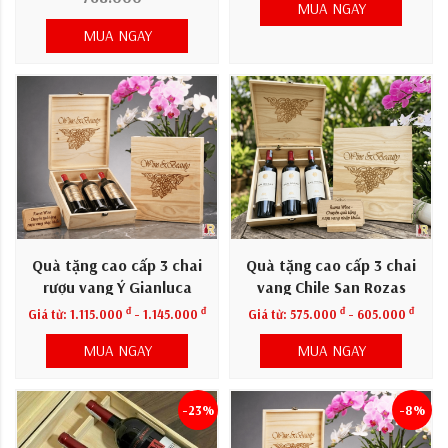
MUA NGAY
MUA NGAY
Quà tặng cao cấp 3 chai
Quà tặng cao cấp 3 chai
rượu vang Ý Gianluca
vang Chile San Rozas
đ
đ
đ
đ
Giá từ:
1.115.000
- 1.145.000
Giá từ:
575.000
- 605.000
MUA NGAY
MUA NGAY
-23%
-8%