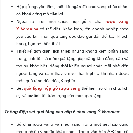
Hộp gỗ nguyên tấm, thiết kế ngăn để chai vang chắc chắn,
có khoá đóng mở tiện lợi.
​Ngoài ra, trên mỗi chiếc hộp gỗ 6 chai
rượu vang
Ý
Veronica
có thể điêu khắc logo, tên doanh nghiệp theo
yêu cầu làm món quà tặng độc đáo gửi đến đối tác, khách
hàng, bạn bè thân thiết.
Thiết kế đơn giản, lịch thiệp nhưng không kém phần sang
trọng, tinh tế - là món quà tặng giúp nâng tầm đẳng cấp và
tạo sự khác biệt, đồng thời khiến người nhận mãi nhớ đến
người tặng và cảm thấy vui vẻ, hạnh phúc khi nhận được
món quà tặng độc đáo, ý nghĩa.
Set
quà tặng hộp gỗ rượu vang
thể hiện sự chỉn chu, lịch
sự và sự tinh tế, trân trọng của món quà tặng.
Thông điệp set quà tặng cao cấp 6 chai vang Ý
Veronica
:
Số chai rượu vang và màu vang trong một set hộp cũng
mang nhiều ý nghĩa khác nhau. Trong văn hóa Á Đông, số