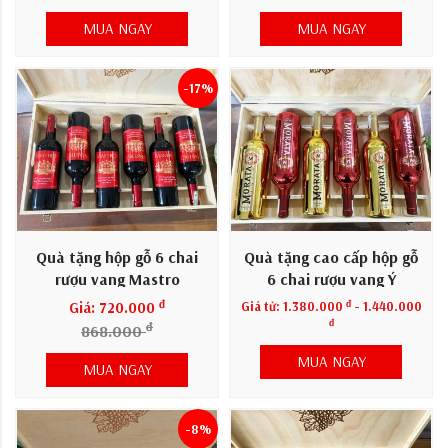
MUA NGAY
MUA NGAY
-17%
Quà tặng hộp gỗ 6 chai
Quà tặng cao cấp hộp gỗ
rượu vang Mastro
6 chai rượu vang Ý
Morata
đ
đ
Giá: 720.000
Giá từ:
1.380.000
- 1.440.000
đ
đ
868.000
MUA NGAY
MUA NGAY
-8%