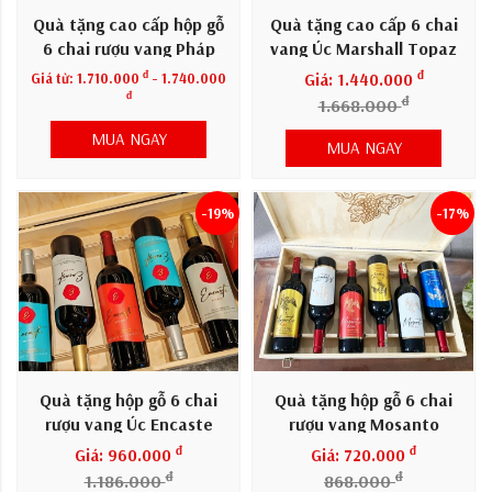
Quà tặng cao cấp hộp gỗ
Quà tặng cao cấp 6 chai
6 chai rượu vang Pháp
vang Úc Marshall Topaz
Amelie
đ
đ
Giá từ:
1.710.000
- 1.740.000
Giá: 1.440.000
đ
đ
1.668.000
MUA NGAY
MUA NGAY
-19%
-17%
Quà tặng hộp gỗ 6 chai
Quà tặng hộp gỗ 6 chai
rượu vang Úc Encaste
rượu vang Mosanto
đ
đ
Giá: 960.000
Giá: 720.000
đ
đ
1.186.000
868.000