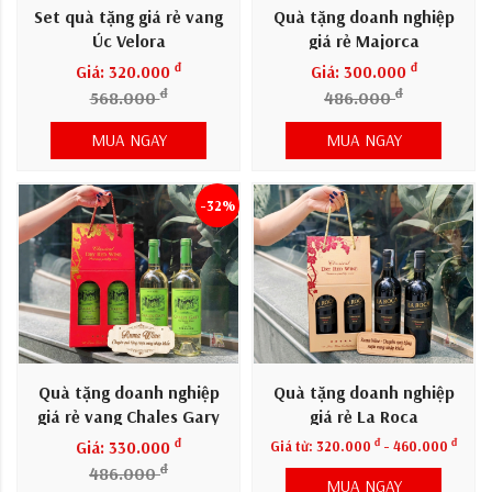
Set quà tặng giá rẻ vang
Quà tặng doanh nghiệp
Úc Velora
giá rẻ Majorca
đ
đ
Giá: 320.000
Giá: 300.000
đ
đ
568.000
486.000
MUA NGAY
MUA NGAY
-32%
Quà tặng doanh nghiệp
Quà tặng doanh nghiệp
giá rẻ vang Chales Gary
giá rẻ La Roca
đ
đ
đ
Giá: 330.000
Giá từ:
320.000
- 460.000
đ
486.000
MUA NGAY