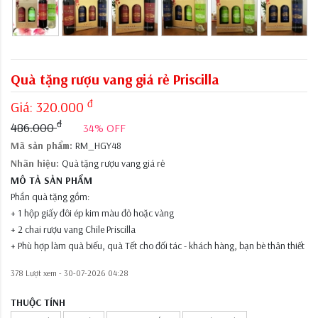
Quà tặng rượu vang giá rẻ Priscilla
đ
Giá:
320.000
đ
486.000
34% OFF
Mã sản phẩm:
RM_HGY48
Nhãn hiệu:
Quà tặng rượu vang giá rẻ
MÔ TẢ SẢN PHẨM
Phần quà tặng gồm:
+ 1 hộp giấy đôi ép kim màu đỏ hoặc vàng
+ 2 chai rượu vang Chile Priscilla
+ Phù hợp làm quà biếu, quà Tết cho đối tác - khách hàng, bạn bè thân thiết
378 Lượt xem -
30-07-2026 04:28
THUỘC TÍNH