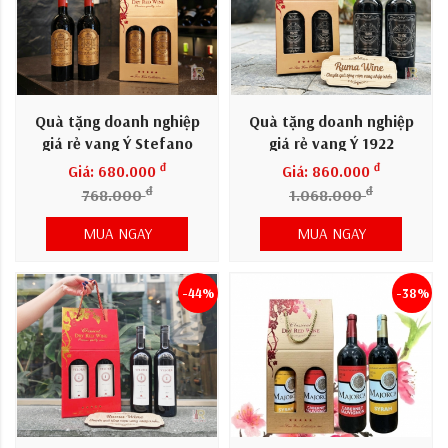
Quà tặng doanh nghiệp
Quà tặng doanh nghiệp
giá rẻ vang Ý Stefano
giá rẻ vang Ý 1922
đ
đ
Giá: 680.000
Giá: 860.000
đ
đ
768.000
1.068.000
MUA NGAY
MUA NGAY
-44%
-38%