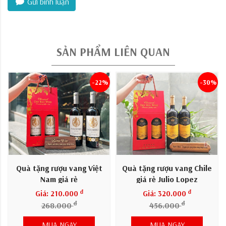
Gửi bình luận
SẢN PHẨM LIÊN QUAN
-22%
-30%
Quà tặng rượu vang Việt
Quà tặng rượu vang Chile
Nam giá rẻ
giá rẻ Julio Lopez
đ
đ
Giá: 210.000
Giá: 320.000
đ
đ
268.000
456.000
MUA NGAY
MUA NGAY