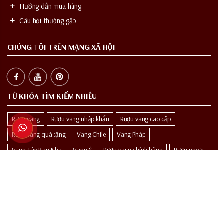
Hướng dẫn mua hàng
Câu hỏi thường gặp
CHÚNG TÔI TRÊN MẠNG XÃ HỘI
TỪ KHÓA TÌM KIẾM NHIỀU
Rượu vang
Rượu vang nhập khẩu
Rượu vang cao cấp
Rượu vang quà tặng
Vang Chile
Vang Pháp
Vang Tây Ban Nha
Vang Ý
Rượu vang chính hãng
Rượu ngoại
Rượu Tây
THƯỞNG THỨC CÓ TRÁCH NHIỆM
Các sản phẩm rượu không dành cho người dưới 18 tuổi và phụ nữ đang