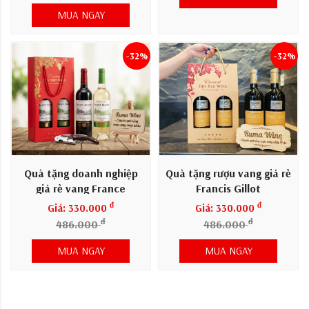
MUA NGAY
-32%
-32%
Quà tặng doanh nghiệp
Quà tặng rượu vang giá rẻ
giá rẻ vang France
Francis Gillot
Maison
đ
đ
Giá: 330.000
Giá: 330.000
đ
đ
486.000
486.000
MUA NGAY
MUA NGAY