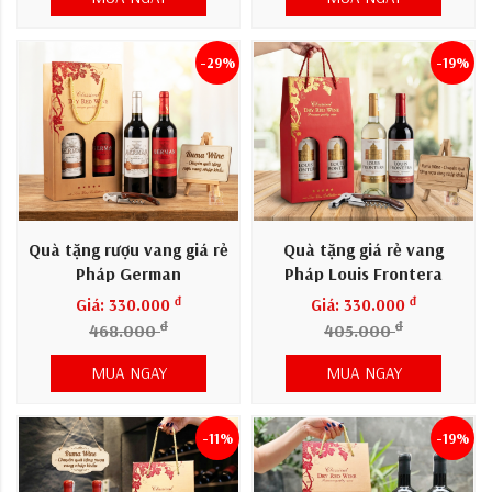
-29%
-19%
Quà tặng rượu vang giá rẻ
Quà tặng giá rẻ vang
Pháp German
Pháp Louis Frontera
đ
đ
Giá: 330.000
Giá: 330.000
đ
đ
468.000
405.000
MUA NGAY
MUA NGAY
-11%
-19%