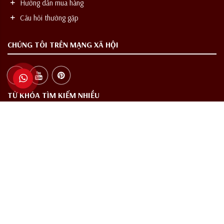
Hướng dẫn mua hàng
Câu hỏi thường gặp
CHÚNG TÔI TRÊN MẠNG XÃ HỘI
TỪ KHÓA TÌM KIẾM NHIỀU
Rượu vang
Rượu vang nhập khẩu
Rượu vang cao cấp
Rượu vang quà tặng
Vang Chile
Vang Pháp
Vang Tây Ban Nha
Vang Ý
Rượu vang chính hãng
Rượu ngoại
Rượu Tây
THƯỞNG THỨC CÓ TRÁCH NHIỆM
Các sản phẩm rượu không dành cho người dưới 18 tuổi và phụ nữ đang