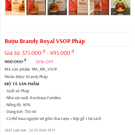
Rượu Brandy Royal VSOP Pháp
đ
đ
Giá từ:
375.000
- 495.000
đ
468.000
20% OFF
Mã sản phẩm:
RM_RN_VSOP
Nhãn hiệu:
Brandy Pháp
MÔ TẢ SẢN PHẨM
- Xuất xứ: Pháp
- Nhà sản xuất: Bordeaux Families
- Nồng độ: 40%
- Dung tích: 750 ml
- Có thể mua nguyên set gồm chai rượu + hộp gỗ + túi xách
3825 Lượt xem -
22-07-2026 01:51