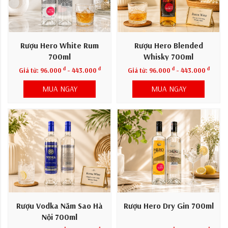
Rượu Hero White Rum
Rượu Hero Blended
700ml
Whisky 700ml
đ
đ
đ
đ
Giá từ:
96.000
- 443.000
Giá từ:
96.000
- 443.000
MUA NGAY
MUA NGAY
Rượu Vodka Năm Sao Hà
Rượu Hero Dry Gin 700ml
Nội 700ml