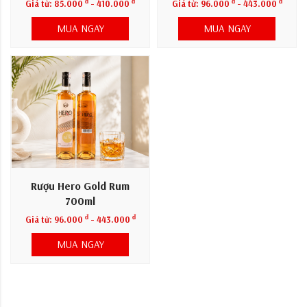
đ
đ
đ
đ
Giá từ:
85.000
- 410.000
Giá từ:
96.000
- 443.000
MUA NGAY
MUA NGAY
Rượu Hero Gold Rum
700ml
đ
đ
Giá từ:
96.000
- 443.000
MUA NGAY