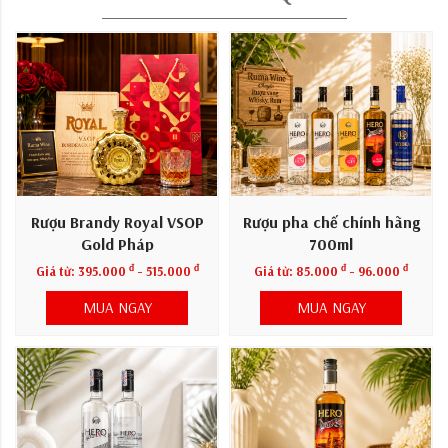
Rượu Brandy Royal VSOP
Rượu pha chế chính hãng
Gold Pháp
700ml
đ
đ
đ
đ
Giá từ:
395.000
- 515.000
Giá từ:
85.000
- 96.000
MUA NGAY
MUA NGAY