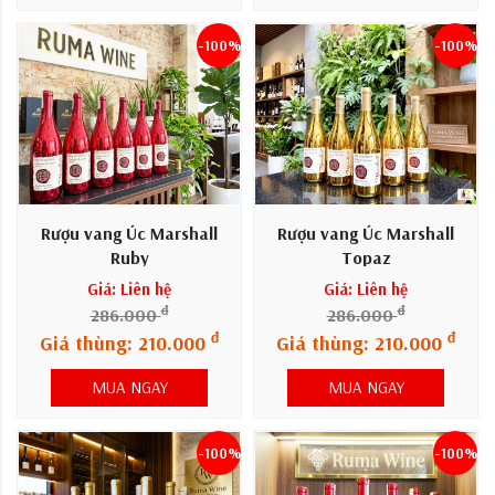
-100%
-100%
Rượu vang Úc Marshall
Rượu vang Úc Marshall
Ruby
Topaz
Giá: Liên hệ
Giá: Liên hệ
đ
đ
286.000
286.000
đ
đ
Giá thùng: 210.000
Giá thùng: 210.000
MUA NGAY
MUA NGAY
-100%
-100%