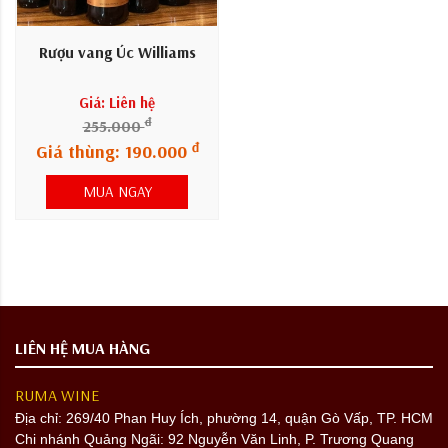
Rượu vang Úc Williams
Giá: Liên hệ
đ
255.000
đ
Giá thùng: 190.000
MUA NGAY
LIÊN HỆ MUA HÀNG
RUMA WINE
Địa chỉ:
269/40 Phan Huy Ích, phường 14, quận Gò Vấp, TP. HCM
Chi nhánh Quảng Ngãi: 92 Nguyễn Văn Linh, P. Trương Quang