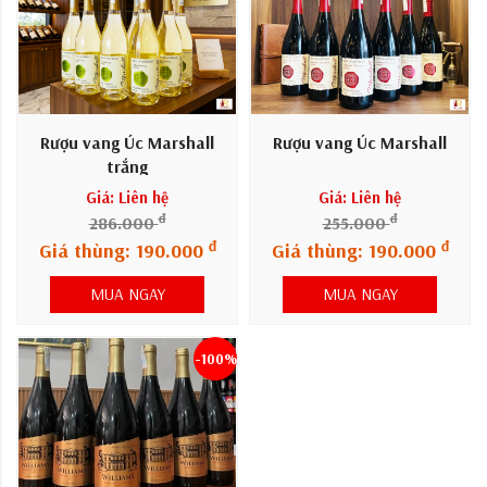
Rượu vang Úc Marshall
Rượu vang Úc Marshall
trắng
Giá: Liên hệ
Giá: Liên hệ
đ
đ
286.000
255.000
đ
đ
Giá thùng: 190.000
Giá thùng: 190.000
MUA NGAY
MUA NGAY
-100%