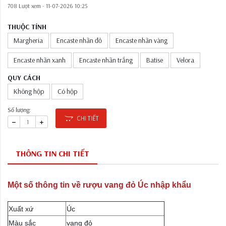
708 Lượt xem -
11-07-2026 10:25
THUỘC TÍNH
Margheria
Encaste nhãn đỏ
Encaste nhãn vàng
Encaste nhãn xanh
Encaste nhãn trắng
Batise
Velora
QUY CÁCH
Không hộp
Có hộp
Số lượng:
CHI TIẾT
THÔNG TIN CHI TIẾT
Một số thông tin về rượu vang đỏ Úc nhập khẩu
Xuất xứ
Úc
Màu sắc
vang đỏ