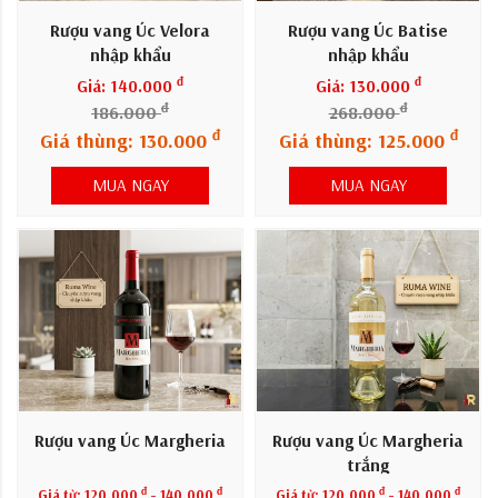
Rượu vang Úc Velora
Rượu vang Úc Batise
nhập khẩu
nhập khẩu
đ
đ
Giá: 140.000
Giá: 130.000
đ
đ
186.000
268.000
đ
đ
Giá thùng: 130.000
Giá thùng: 125.000
MUA NGAY
MUA NGAY
Rượu vang Úc Margheria
Rượu vang Úc Margheria
trắng
đ
đ
đ
đ
Giá từ:
120.000
- 140.000
Giá từ:
120.000
- 140.000