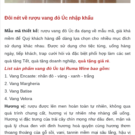
Đôi nét về rượu vang đỏ Úc nhập khẩu
Mẫu mã thiết kế:
rượu vang đỏ Úc
đa dạng về mẫu mã, giá khá
mềm để Quý khách hàng dễ dàng lựa chọn cho nhiều mục đích
sử dụng khác nhau. Được sử dụng cho tiệc tùng, uống hàng
ngày, tiếp khách, trap cưới hỏi và đặc biệt phối hợp làm các set
quà tặng Tết,
quà tặng doanh nghiệp
,
quà tặng giá rẻ
.
List sản phẩm vang đỏ Úc tại Ruma Wine bao gồm:
1. Vang Encaste: nhãn đỏ - vàng - xanh - trắng
2. Vang Margheria
3. Vang Batise
4. Vang Velora
Hương vị:
rượu được lên men hoàn toàn tự nhiên, không qua
quá trình chưng cất, hương vị tự nhiên nhẹ nhàng dễ uống.
Hương
vị đặc trưng của trái cây chín mọng như
dâu đen, mận và
quả lý chua đen với đinh hương
hoà quyện cùng hương thơm
thoang thoảng của gỗ sồi, vani, tannin mềm mại sâu lắng, hậu vị