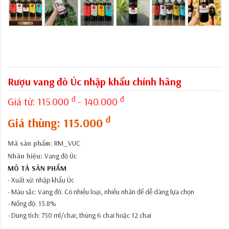
Rượu vang đỏ Úc nhập khẩu chính hãng
đ
đ
Giá từ:
115.000
- 140.000
đ
Giá thùng: 115.000
Mã sản phẩm:
RM_VUC
Nhãn hiệu:
Vang đỏ Úc
MÔ TẢ SẢN PHẨM
- Xuất xứ: nhập khẩu Úc
- Màu sắc: Vang đỏ. Có nhiều loại, nhiều nhãn để dễ dàng lựa chọn
- Nồng độ: 13.8%
- Dung tích: 750 ml/chai; thùng 6 chai hoặc 12 chai