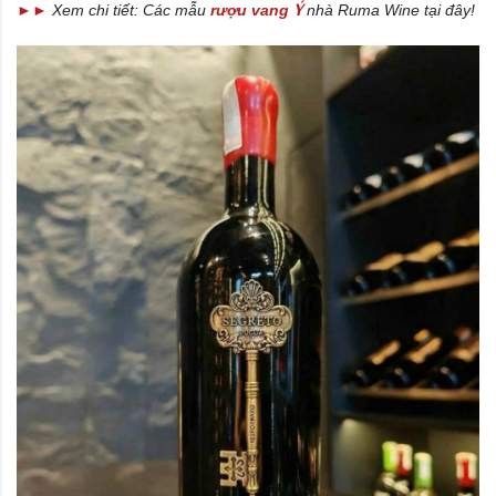
Ý
►
►
Xem chi tiết: Các mẫu
rượu vang
nhà Ruma Wine tại đây!