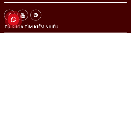
TỪ KHÓA TÌM KIẾM NHIỀU
Rượu vang
Rượu vang nhập khẩu
Rượu vang cao cấp
Rượu vang quà tặng
Vang Chile
Vang Pháp
Vang Tây Ban Nha
Vang Ý
Rượu vang chính hãng
Rượu ngoại
Rượu Tây
THƯỞNG THỨC CÓ TRÁCH NHIỆM
Các sản phẩm rượu không dành cho người dưới 18 tuổi và phụ nữ đang
mang thai.
Chấp Hành Nghị Định Số 94/2012/NĐ - CP Của Chính Phủ Về Sản Xuất,
Kinh Doanh Rượu, Ruma Wine Không Mua Bán Rượu Qua Mạng Internet.
Đây Chỉ Là Một Website Tư Vấn Và Giới Thiệu Về Sản Phẩm. Quý Khách Có
Nhu Cầu Xin Liên Hệ Số Hotline Hoặc Đến Cửa Hàng Của Chúng Tôi Để Được