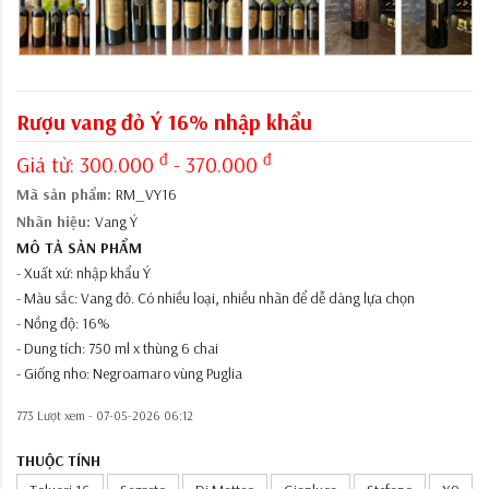
Rượu vang đỏ Ý 16% nhập khẩu
đ
đ
Giá từ:
300.000
- 370.000
Mã sản phẩm:
RM_VY16
Nhãn hiệu:
Vang Ý
MÔ TẢ SẢN PHẨM
- Xuất xứ: nhập khẩu Ý
- Màu sắc: Vang đỏ. Có nhiều loại, nhiều nhãn để dễ dàng lựa chọn
- Nồng độ: 16%
- Dung tích: 750 ml x thùng 6 chai
- Giống nho: Negroamaro vùng Puglia
773 Lượt xem -
07-05-2026 06:12
THUỘC TÍNH