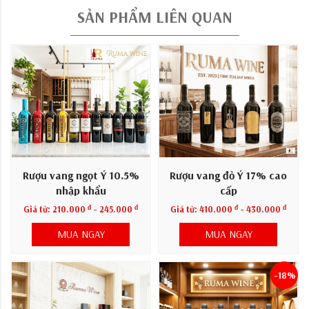
SẢN PHẨM LIÊN QUAN
Rượu vang ngọt Ý 10.5%
Rượu vang đỏ Ý 17% cao
nhập khẩu
cấp
đ
đ
đ
đ
Giá từ:
210.000
- 245.000
Giá từ:
410.000
- 430.000
MUA NGAY
MUA NGAY
-18%