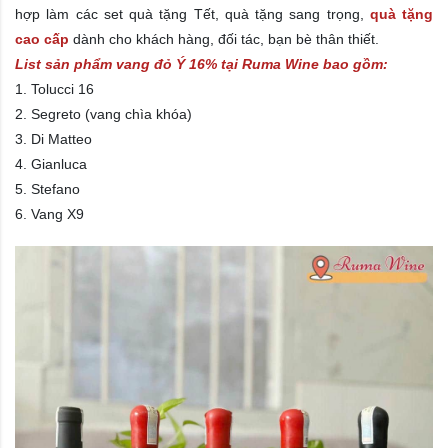
hợp làm các set quà tặng Tết,
quà tặng sang trọng
,
quà tặng
cao cấp
dành cho khách hàng, đối tác, bạn bè thân thiết.
List sản phẩm vang đỏ Ý 16% tại Ruma Wine bao gồm:
1. Tolucci 16
2. Segreto (vang chìa khóa)
3. Di Matteo
4. Gianluca
5. Stefano
6. Vang X9