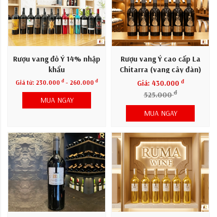
Rượu vang đỏ Ý 14% nhập
Rượu vang Ý cao cấp La
khẩu
Chitarra (vang cây đàn)
đ
đ
đ
Giá từ:
230.000
- 260.000
Giá: 430.000
đ
525.000
MUA NGAY
MUA NGAY