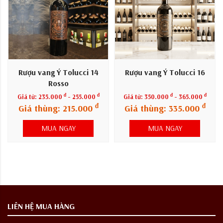
Rượu vang Ý Tolucci 14
Rượu vang Ý Tolucci 16
Rosso
đ
đ
đ
đ
Giá từ:
235.000
- 255.000
Giá từ:
350.000
- 365.000
đ
đ
Giá thùng: 215.000
Giá thùng: 335.000
MUA NGAY
MUA NGAY
LIÊN HỆ MUA HÀNG