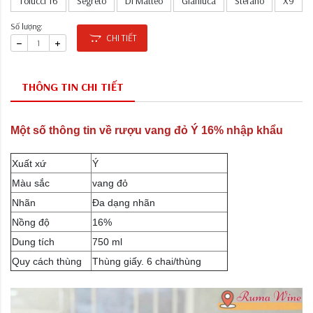
Tolucci 16
Segreto
Di Matteo
Gianluca
Stefano
X9
Số lượng:
CHI TIẾT
THÔNG TIN CHI TIẾT
Một số thông tin về rượu vang đỏ Ý 16% nhập khẩu
Xuất xứ
Ý
Màu sắc
vang đỏ
Nhãn
Đa dạng nhãn
Nồng độ
16%
Dung tích
750 ml
Quy cách thùng
Thùng giấy. 6 chai/thùng