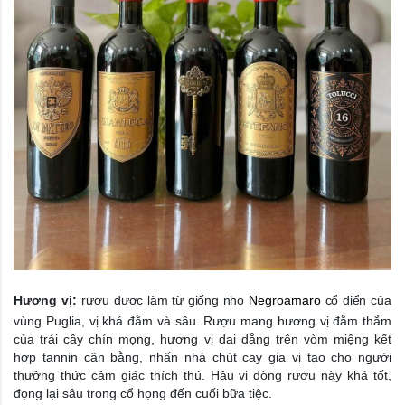
H
ương vị:
rượu
được làm từ giống nho
Negroamaro
cổ điển
của
vùng Puglia, vị khá đằm và sâu. R
ượu mang hương vị đằm thắm
của trái cây chín mọng, hương vị dai dẳng trên vòm miệng kết
hợp tannin cân bằng, nhấn nhá chút cay gia vị tạo cho người
thưởng thức cảm giác thích thú. Hậu vị dòng rượu này khá tốt,
đọng lại sâu trong cổ họng đến cuối bữa tiệc.