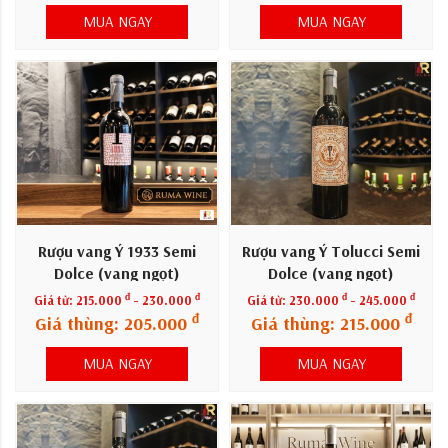
MUA NGAY
MUA NGAY
Rượu vang Ý 1933 Semi
Rượu vang Ý Tolucci Semi
Dolce (vang ngọt)
Dolce (vang ngọt)
đ
đ
đ
đ
Giá từ:
215.000
- 230.000
Giá từ:
230.000
- 245.000
đ
đ
Giá thùng: 205.000
Giá thùng: 215.000
MUA NGAY
MUA NGAY