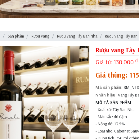
ủ
Sản phẩm
Rượu vang
Rượu vang Tây Ban Nha
Rượu vang Tây Ban
Rượu vang Tây 
đ
Giá từ:
130.000
Giá thùng: 11
Mã sản phẩm:
RM_VT0
Nhãn hiệu:
Vang Tây B
MÔ TẢ SẢN PHẨM
- Xuất xứ: Tây Ban Nha
- Màu sắc: đỏ đậm
- Nồng độ: 13.5%
- Loại nho: Cabernet Sau
- Dung tích: 750 ml x thù