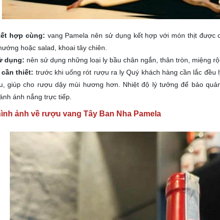
kết hợp cùng:
vang Pamela nên sử dụng kết hợp với món thịt được ch
 nướng hoặc salad, khoai tây chiên.
sử dụng:
nên sử dụng những loại ly bầu chân ngắn, thân tròn, miệng r
 cần thiết:
trước khi uống rót rượu ra ly Quý khách hàng cần lắc đều
u, giúp cho rượu dậy mùi hương hơn. Nhiệt độ lý tưởng để bảo quả
ánh ánh nắng trực tiếp.
hình ảnh về rượu vang Tây Ban Nha Pamela