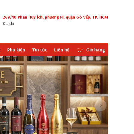
269/40 Phan Huy Ích, phường 14, quận Gò Vấp, TP. HCM
Địa chỉ
c
Phụ kiện
Tin tức
Liên hệ
Giỏ hàng