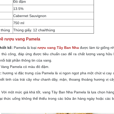
Đỏ đậm
13.5%
Cabernet Sauvignon
750 ml
 thùng
Thùng giấy. 12 chai/thùng
 về rượu vang Pamela
hiết kế:
Pamela là loại
rượu vang Tây Ban Nha
được làm từ giống nh
 thủ công, đáp ứng được tiêu chuẩn cao để ra chất lượng vang hữu h
 nổi bật phần thông tin của vang.
:
Vang Pamela
có màu đỏ đậm.
:
hương vị đặc trưng của Pamela là vị ngon ngọt pha một chút vị cay c
kết tinh của trái cây như chanh dây, mận, thoang thoảng hương vị câ
:
Với một mức giá khá tốt, vang Tây Ban Nha Pamela là lựa chọn hàn
oại thức uống không thể thiếu trong các bữa ăn hàng ngày hoặc các b