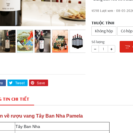
4598 Lượt xem -
08-05-2026
THUỘC TÍNH
Không hộp
Có hộp
Số lượng:
C
re
Tweet
Save
 TIN CHI TIẾT
in về rượu vang Tây Ban Nha Pamela
Tây Ban Nha