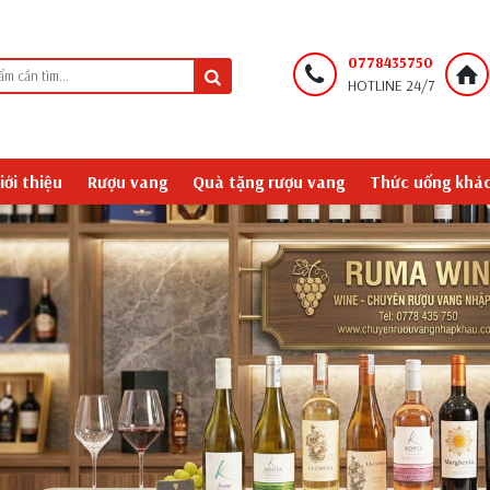
0778435750
HOTLINE 24/7
iới thiệu
Rượu vang
Quà tặng rượu vang
Thức uống khá