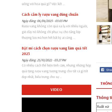
uống với hoa quả gì? Việc kết ...
Cách cầm ly rượu vang đúng chuẩn
Ngày đăng: 06/04/2023 - 03:03 PM
Rượu vang không còn quá xa lạ với nhiều người,
giờ đây nó không chỉ phục vụ cho tầng lớp
thượng lưu mà hơn hết bất kỳ ai cũng ...
Bật mí cách chọn rượu vang làm quà tết
2023
Ngày đăng: 25/10/2022 - 03:27 PM
Có nhiều cách thể hiện tình cảm, nhưng những hộp
Sha
quà tặng rượu vang tượng trưng cho tất cả gì tốt
đẹp nhất, biểu trưng cho sự ...
THÔNG
VIDEO
Thông t
Xuất xứ