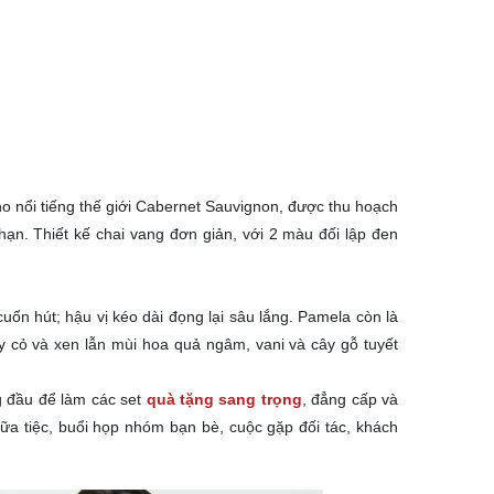
o nổi tiếng thế giới Cabernet Sauvignon, được thu hoạch
ạn. Thiết kế chai vang đơn giản, với 2 màu đối lập đen
uốn hút; hậu vị kéo dài đọng lại sâu lắng. Pamela còn là
y cỏ và xen lẫn mùi hoa quả ngâm, vani và cây gỗ tuyết
g đầu để làm các set
quà tặng sang trọng
, đẳng cấp và
ữa tiệc, buổi họp nhóm bạn bè, cuộc gặp đối tác, khách