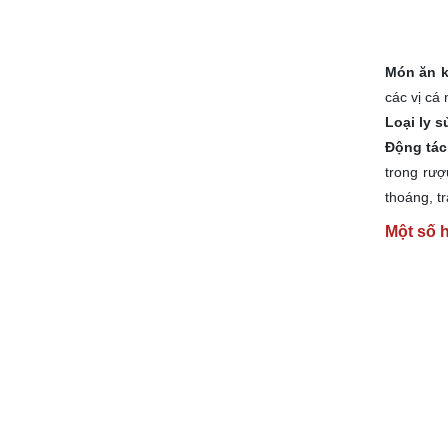
Món ăn 
các vị cá
Loại ly 
Động tác
trong rượ
thoáng, tr
Một số 