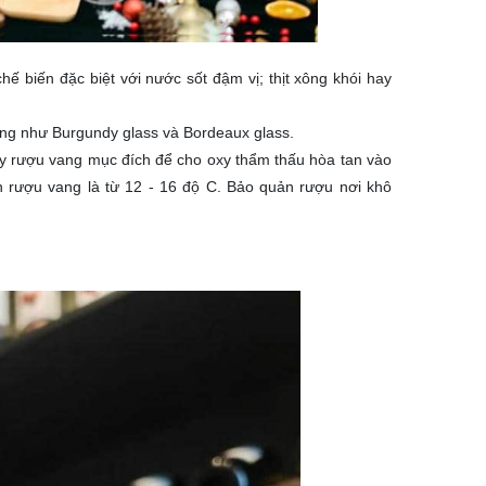
ế biến đặc biệt với nước sốt đậm vị; thịt xông khói hay
ộng như Burgundy glass và Bordeaux glass.
 ly rượu vang mục đích để cho oxy thẩm thấu hòa tan vào
n rượu vang là từ 12 - 16 độ C. Bảo quản rượu nơi khô