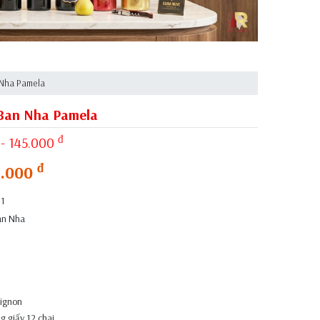
 Nha Pamela
Ban Nha Pamela
đ
- 145.000
đ
5.000
1
an Nha
vignon
ng giấy 12 chai