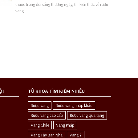
thuộc trong đời sống thường ngày, thì kiến thức về rượu
vang ...
ỘI
TỪ KHÓA TÌM KIẾM NHIỀU
Rượu vang
Rượu vang nhập khẩu
Rượu vang cao cấp
Rượu vang quà tặng
Vang Chile
Vang Pháp
Vang Tây Ban Nha
Vang Ý