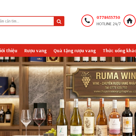
0778435750
HOTLINE 24/7
iới thiệu
Rượu vang
Quà tặng rượu vang
Thức uống khá