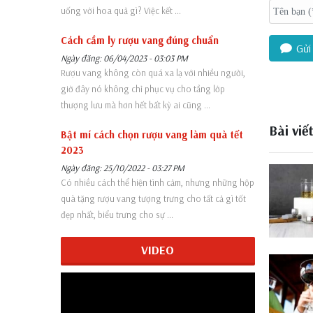
uống với hoa quả gì? Việc kết ...
Cách cầm ly rượu vang đúng chuẩn
Gửi 
Ngày đăng: 06/04/2023 - 03:03 PM
Rượu vang không còn quá xa lạ với nhiều người,
giờ đây nó không chỉ phục vụ cho tầng lớp
thượng lưu mà hơn hết bất kỳ ai cũng ...
Bài viế
Bật mí cách chọn rượu vang làm quà tết
2023
Ngày đăng: 25/10/2022 - 03:27 PM
Có nhiều cách thể hiện tình cảm, nhưng những hộp
quà tặng rượu vang tượng trưng cho tất cả gì tốt
đẹp nhất, biểu trưng cho sự ...
VIDEO