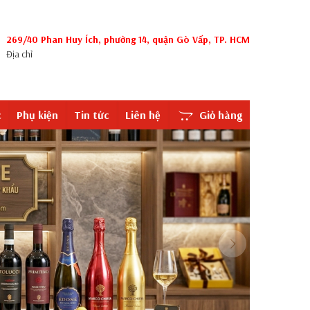
269/40 Phan Huy Ích, phường 14, quận Gò Vấp, TP. HCM
Địa chỉ
c
Phụ kiện
Tin tức
Liên hệ
Giỏ hàng