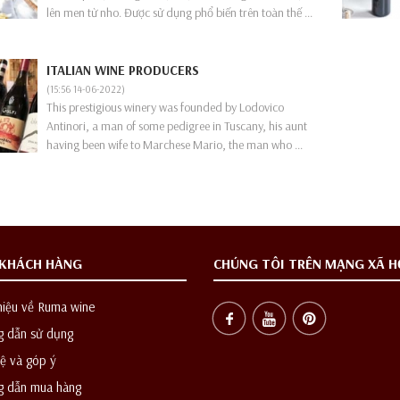
lên men từ nho. Được sử dụng phổ biến trên toàn thế ...
ITALIAN WINE PRODUCERS
(15:56 14-06-2022)
This prestigious winery was founded by Lodovico
Antinori, a man of some pedigree in Tuscany, his aunt
having been wife to Marchese Mario, the man who ...
 KHÁCH HÀNG
CHÚNG TÔI TRÊN MẠNG XÃ H
hiệu về Ruma wine
 dẫn sử dụng
ệ và góp ý
 dẫn mua hàng