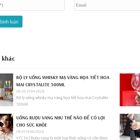
bình luận
t khác
BỘ LY UỐNG WHISKY MẠ VÀNG HỌA TIẾT HOA
MAI CRYSTALITE 300ML
(16:20 21-04-2023)
Bộ ly uống whisky mạ vàng họa tiết hoa mai Crystalite
300ml
UỐNG RƯỢU VANG NHƯ THẾ NÀO ĐỂ CÓ LỢI
CHO SỨC KHỎE
(16:01 14-06-2022)
VTC14 | Rượu vang là một loại thức uống có cồn được