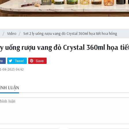
ủ
Video
Set 2 ly uống rượu vang đỏ Crystal 360ml họa tiết hoa hồng
 ly uống rượu vang đỏ Crystal 360ml họa ti
re
Tweet
Save
2-08-2023 04:42
BÌNH LUẬN