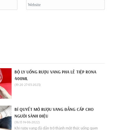
BỘ LY UỐNG RƯỢU VANG PHA LÊ TIỆP RONA
400ML
(19:20 27-03-2023)
BÍ QUYẾT MỞ RƯỢU VANG ĐẲNG CẤP CHO
NGƯỜI SÀNH ĐIỆU
(16:13 14-06-2022)
Khi rượu vang đã dần trở thành một thức uống quen