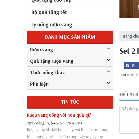
Bộ quà tặng tết
Ly uống rượu vang
DANH MỤC SẢN PHẨM
Trang ch
Set 2
Rượu vang
Quà tặng rượu vang
Sha
Thức uống khác
Lượt xem -
0
Phụ kiện
ĐỂ LẠI 
TIN TỨC
Rượu vang uống với hoa quả gì?
Ngày đăng: 11/04/2023 - 10:43 AM
Rượu vang khi kết hợp cùng với thịt đỏ làm bùng
tỏa hương vị vốn có của vang, vậy rượu vang