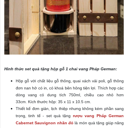
​Hình thức set quà tặng hộp gỗ 1 chai vang Pháp German:
Hộp gỗ với c
hất liệu
gỗ thông, quai xách vải poli,
gỗ thông
đơn nan hở có in,
có khoá bên hông tiện lợi. Thích hợp các
dòng vang có dung tích 750ml, chiều cao nhỏ hơn
33cm. Kích thước hộp:
35 x 11 x 10.5 cm.
Thiết kế đơn giản, lịch thiệp nhưng không kém phần sang
trọng, tinh tế - set quà tặng
rượu vang Pháp German
Cabernet Sauvignon nhãn đỏ
là món quà tặng giúp nâng