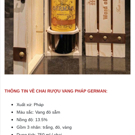
THÔNG TIN VỀ CHAI RƯỢU VANG PHÁP GERMAN:
Xuất xứ: Pháp
Màu sắc:
Vang đỏ sẫm
Nồng độ: 13.5%
Gồm 3 nhãn: trắng, đỏ, vàng
Dung tích: 750 ml / chai