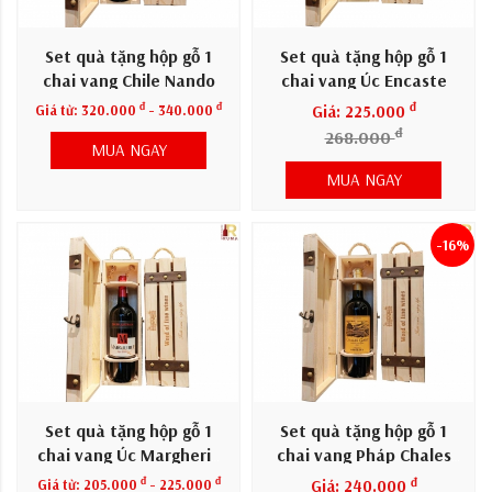
Set quà tặng hộp gỗ 1
Set quà tặng hộp gỗ 1
chai vang Chile Nando
chai vang Úc Encaste
đ
đ
đ
Giá từ:
320.000
- 340.000
Giá: 225.000
đ
268.000
MUA NGAY
MUA NGAY
-16%
Set quà tặng hộp gỗ 1
Set quà tặng hộp gỗ 1
chai vang Úc Margheria
chai vang Pháp Chales
đỏ
Gary
đ
đ
đ
Giá từ:
205.000
- 225.000
Giá: 240.000