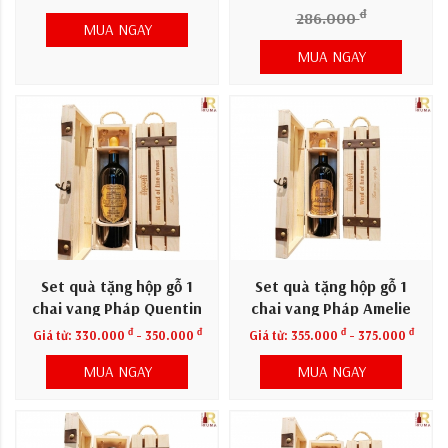
đ
286.000
MUA NGAY
MUA NGAY
Set quà tặng hộp gỗ 1
Set quà tặng hộp gỗ 1
chai vang Pháp Quentin
chai vang Pháp Amelie
đ
đ
đ
đ
Giá từ:
330.000
- 350.000
Giá từ:
355.000
- 375.000
MUA NGAY
MUA NGAY