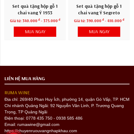
Set quà tặng hộp gỗ 1
Set quà tặng hộp gỗ 1
chai vang Ý 1933
chai vang Ý Segreto
đ
đ
đ
đ
Giá từ:
340.000
- 375.000
Giá từ:
390.000
- 410.000
MUA NGAY
MUA NGAY
LIÊN HỆ MUA HÀNG
RUMA WINE
Địa chỉ:
269/40 Phan Huy Ích, phường 14, quận Gò Vấp, TP. HCM
Chi nhánh Quảng Ngãi: 92 Nguyễn Văn Linh, P. Trương Quang
Trọng, TP Quảng Ngãi
Điện thoại: 0778 435 750 - 0938 585 486
Email: rumawine@gmail.com
https://chuyenruouvangnhapkhau.com