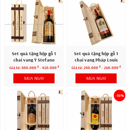
Set quà tặng hộp gỗ 1
Set quà tặng hộp gỗ 1
chai vang Ý Stefano
chai vang Pháp Louis
Frontera
đ
đ
đ
đ
Giá từ:
400.000
- 420.000
Giá từ:
240.000
- 260.000
MUA NGAY
MUA NGAY
-16%