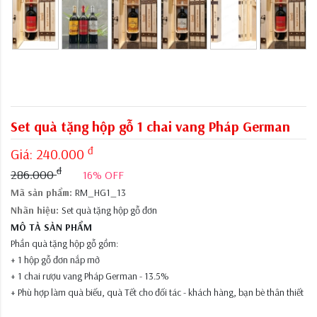
Set quà tặng hộp gỗ 1 chai vang Pháp German
đ
Giá:
240.000
đ
286.000
16% OFF
Mã sản phẩm:
RM_HG1_13
Nhãn hiệu:
Set quà tặng hộp gỗ đơn
MÔ TẢ SẢN PHẨM
Phần quà tặng hộp gỗ gồm:
+ 1 hộp gỗ đơn nắp mở
+ 1 chai rượu vang Pháp German - 13.5%
+ Phù hợp làm quà biếu, quà Tết cho đối tác - khách hàng, bạn bè thân thiết