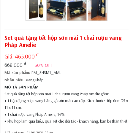
Set quà tặng tết hộp sơn mài 1 chai rượu vang
Pháp Amelie
đ
Giá:
465.000
đ
668.000
30% OFF
Mã sản phẩm:
RM_SHSM1_AML
Nhãn hiệu:
Vang Pháp
MÔ TẢ SẢN PHẨM
Set quà tặng tết hộp sơn mài 1 chai rượu vang Pháp Amelie gồm:
+ 1 Hộp đựng rượu vang bằng gỗ sơn mài cao cấp. Kích thước: Hộp đơn: 35 x
11 x 11 cm.
+ 1 chai rượu vang Pháp Amelie, 14%
+ Phù hợp làm quà biếu, quà Tết cho đối tác - khách hàng, bạn bè thân thiết
847 Lượt xem -
21-06-2024 02:44