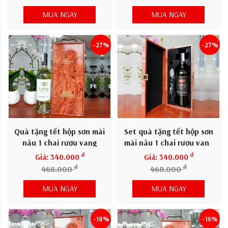
MUA NGAY
MUA NGAY
-27%
-27%
Quà tặng tết hộp sơn mài
Set quà tặng tết hộp sơn
nâu 1 chai rượu vang
mài nâu 1 chai rượu vang
Pháp 1982 trắng
Pháp 1982
đ
đ
Giá: 340.000
Giá: 340.000
đ
đ
468.000
468.000
MUA NGAY
MUA NGAY
-18%
-16%