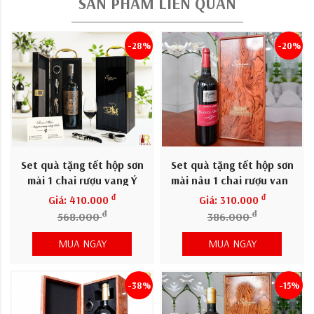
SẢN PHẨM LIÊN QUAN
-28%
-20%
Set quà tặng tết hộp sơn
Set quà tặng tết hộp sơn
mài 1 chai rượu vang Ý
mài nâu 1 chai rượu vang
Tolucci 14
Pháp Francis Gillot
đ
đ
Giá: 410.000
Giá: 310.000
đ
đ
568.000
386.000
MUA NGAY
MUA NGAY
-38%
-15%