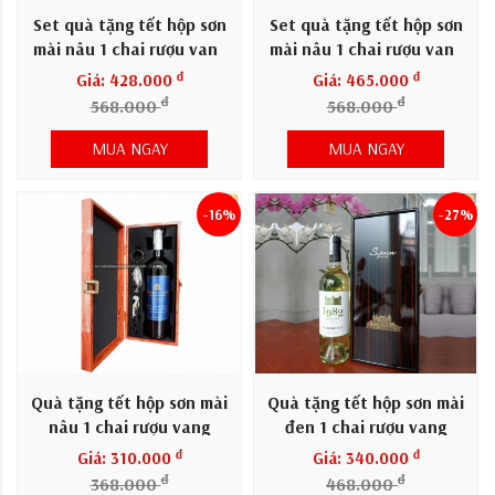
Set quà tặng tết hộp sơn
Set quà tặng tết hộp sơn
mài nâu 1 chai rượu vang
mài nâu 1 chai rượu vang
Pháp Quentin
Pháp Amelie
đ
đ
Giá: 428.000
Giá: 465.000
đ
đ
568.000
568.000
MUA NGAY
MUA NGAY
-16%
-27%
Quà tặng tết hộp sơn mài
Quà tặng tết hộp sơn mài
nâu 1 chai rượu vang
đen 1 chai rượu vang
Chile Martin Cortes
Pháp 1982 trắng
đ
đ
Giá: 310.000
Giá: 340.000
đ
đ
368.000
468.000