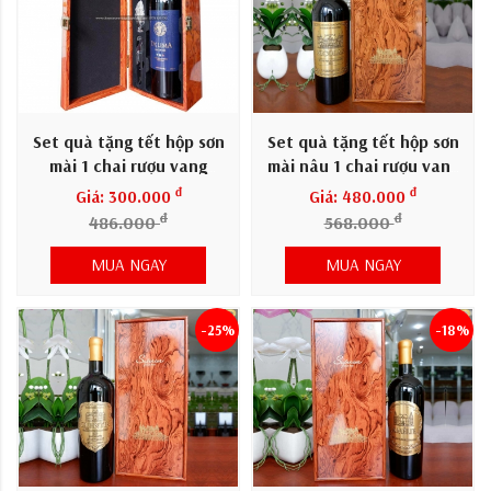
Set quà tặng tết hộp sơn
Set quà tặng tết hộp sơn
mài 1 chai rượu vang
mài nâu 1 chai rượu vang
Chile De Lima
Pháp Nicolas
đ
đ
Giá: 300.000
Giá: 480.000
đ
đ
486.000
568.000
MUA NGAY
MUA NGAY
-25%
-18%