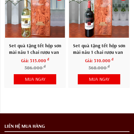
Set quà tặng tết hộp sơn
Set quà tặng tết hộp sơn
mài nâu 1 chai rượu vang
mài nâu 1 chai rượu vang
Úc Margheria trắng
Úc Margheria
đ
đ
Giá: 315.000
Giá: 310.000
đ
đ
386.000
368.000
MUA NGAY
MUA NGAY
LIÊN HỆ MUA HÀNG