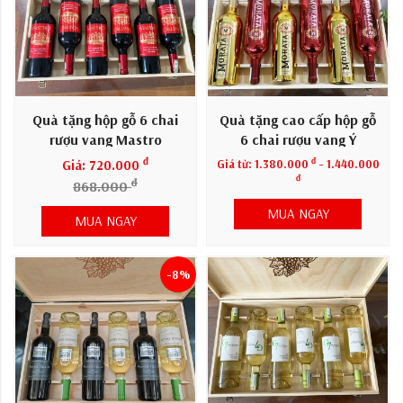
Quà tặng hộp gỗ 6 chai
Quà tặng cao cấp hộp gỗ
rượu vang Mastro
6 chai rượu vang Ý
Morata
đ
đ
Giá: 720.000
Giá từ:
1.380.000
- 1.440.000
đ
đ
868.000
MUA NGAY
MUA NGAY
-8%