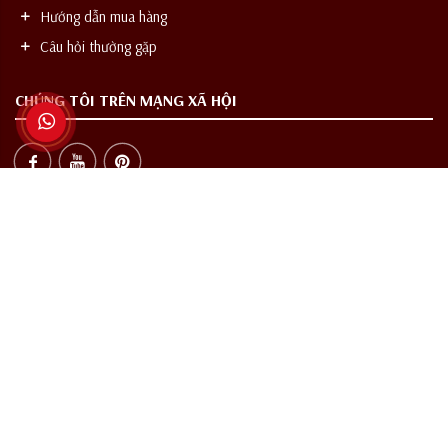
Hướng dẫn mua hàng
Câu hỏi thường gặp
CHÚNG TÔI TRÊN MẠNG XÃ HỘI
TỪ KHÓA TÌM KIẾM NHIỀU
Rượu vang
Rượu vang nhập khẩu
Rượu vang cao cấp
Rượu vang quà tặng
Vang Chile
Vang Pháp
Vang Tây Ban Nha
Vang Ý
Rượu vang chính hãng
Rượu ngoại
Rượu Tây
THƯỞNG THỨC CÓ TRÁCH NHIỆM
Các sản phẩm rượu không dành cho người dưới 18 tuổi và phụ nữ đang