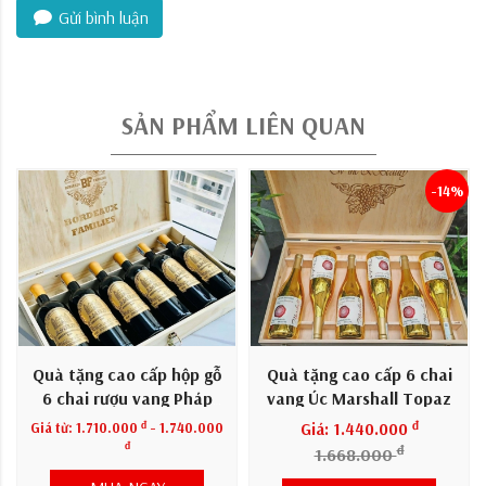
Gửi bình luận
SẢN PHẨM LIÊN QUAN
-14%
Quà tặng cao cấp hộp gỗ
Quà tặng cao cấp 6 chai
6 chai rượu vang Pháp
vang Úc Marshall Topaz
Amelie
đ
đ
Giá từ:
1.710.000
- 1.740.000
Giá: 1.440.000
đ
đ
1.668.000