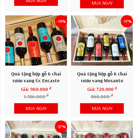
MUA NGAY
MUA NGAY
-19%
-17%
Quà tặng hộp gỗ 6 chai
Quà tặng hộp gỗ 6 chai
rượu vang Úc Encaste
rượu vang Mosanto
đ
đ
Giá: 960.000
Giá: 720.000
đ
đ
1.186.000
868.000
MUA NGAY
MUA NGAY
-17%