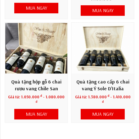
MUA NGAY
MUA NGAY
Quà tặng hộp gỗ 6 chai
Quà tặng cao cấp 6 chai
rượu vang Chile San
vang Ý Sole D'Italia
Rozas
đ
đ
Giá từ:
1.050.000
- 1.080.000
Giá từ:
1.380.000
- 1.410.000
đ
đ
MUA NGAY
MUA NGAY