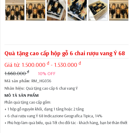
Quà tặng cao cấp hộp gỗ 6 chai rượu vang Ý 68
đ
đ
Giá từ:
1.500.000
- 1.530.000
đ
1.668.000
10% OFF
Mã sản phẩm:
RM_HG036
Nhãn hiệu:
Quà tặng cao cấp 6 chai vang Ý
MÔ TẢ SẢN PHẨM
Phần quà tặng cao cấp gồm:
+ 1 hộp gỗ nguyên khối, dạng 1 tầng hoặc 2 tầng
+ 6 chai rượu vang Ý 68 Indicazione Geografica Tipica, 14%
+ Phù hợp làm quà biếu, quà Tết cho đối tác - khách hàng, bạn bè thân thiết