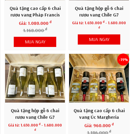
Quà tặng cao cấp 6 chai
Quà tặng hộp gỗ 6 chai
rượu vang Pháp Francis
rượu vang Chile G7
Gillot
Sauvignon Blanc
đ
đ
Giá: 1.080.000
Giá từ:
1.650.000
- 1.680.000
đ
đ
1.168.000
MUA NGAY
MUA NGAY
-19%
Quà tặng hộp gỗ 6 chai
Quà tặng cao cấp 6 chai
rượu vang Chile G7
vang Úc Margheria
Chardonnay
đ
đ
Giá từ:
1.650.000
- 1.680.000
Giá: 960.000
đ
đ
1.186.000